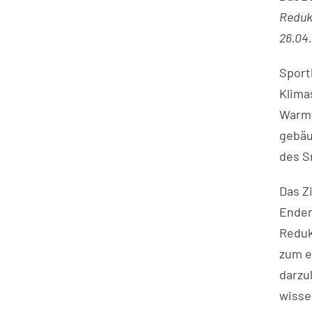
Reduk
26.04
Sport
Klima
Warmw
gebäu
des S
Das Z
Enden
Reduk
zum e
darzu
wisse