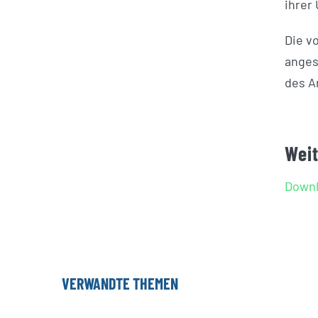
ihrer
Die v
anges
des A
Wei
Downl
VERWANDTE THEMEN