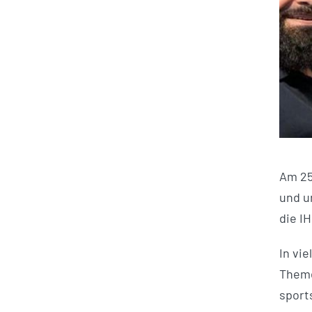
Am 25
und u
die I
In vi
Theme
sport