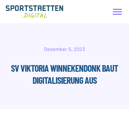
Zum
Inhalt
To
springen
Na
HOME
Dezember 5, 2023
LEISTUNGEN
SV VIKTORIA WINNEKENDONK BAUT
PRODUKTE
DIGITALISIERUNG AUS
ÜBER UNS
AKTUELLES
KONTAKT